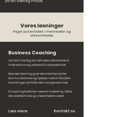
på en værdig måde.
Vores løsninger
Frigør potentialet i mennesker og
virksomheder
Business Coaching
I en travl hverdag kan det være udfordrende at
finde balance og udfolde sit fulde potentiale.
Business Coaching giver større klarhed, styrker
kommunikationen og hjælper med at håndtere
forandringer, konflikter eller manglende trivsel.
Et coachingforløb kan være en investering i både
den enkeltes trivsel og virksomhedens vækst.
Læs mere
Kontakt os