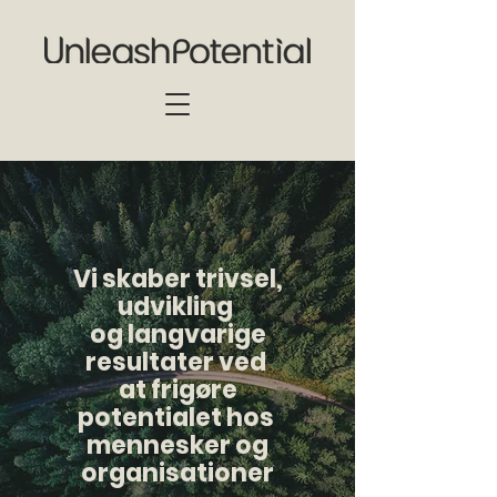
Vi skaber trivsel,
udvikling
og langvarige
resultater ved
at frigøre
potentialet hos
mennesker og
organisationer