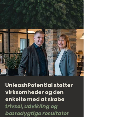
UnleashPotential støtter
virksomheder og den
enkelte med at skabe
trivsel, udvikling og
bæredygtige resultater