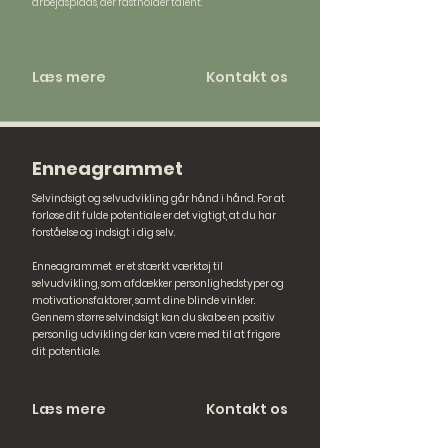
arbejdsplads, der fastholder talent.
Læs mere
Kontakt os
Enneagrammet
Selvindsigt og selvudvikling går hånd i hånd. For at
forløse dit fulde potentiale er det vigtigt, at du har
forståelse og indsigt i dig selv.
Enneagrammet er et stærkt værktøj til
selvudvikling, som afdækker personlighedstyper og
motivationsfaktorer, samt dine blinde vinkler.
Gennem større selvindsigt kan du skabe en positiv
personlig udvikling der kan være med til at frigøre
dit potentiale.
Læs mere
Kontakt os