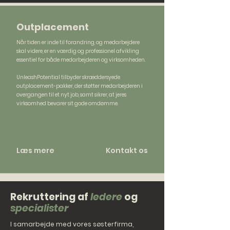
Outplacement
Når tiden er inde til forandring, og medarbejdere
skal videre, er en værdig og professionel afvikling
essentiel for både medarbejderen og virksomheden.
UnleashPotential tilbyder skræddersyede
outplacement-pakker, der støtter medarbejderen i
overgangen til et nyt job, samt sikrer, at jeres
virksomhed bevarer sit gode omdømme.
Læs mere
Kontakt os
Rekruttering af
ledere
og
specialister
I samarbejde med vores søsterfirma,