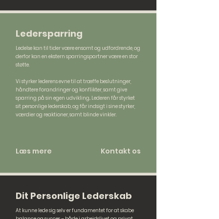
Ledersparring
Ledelse kan til tider være ensomt og udfordrende, og
derfor kan en ekstern sparringspartner være en stor
støtte.
Vi styrker lederens evne til at træffe beslutninger,
håndtere forandringer og konflikter, samt give
sparring på sin egen udvikling.. Lederen får styrket
sit personlige lederskab, og får indsigt i sine styrker,
værdier og reaktioner, samt blinde vinkler.
Læs mere
Kontakt os
Dit Personlige Lederskab
At kunne lede sig selv er fundamentet for at skabe
balance og succes – både i arbejdslivet og privat.