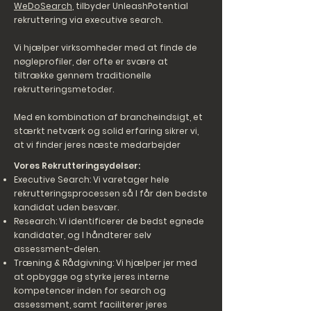
WeDoSearch
, tilbyder UnleashPotential
rekruttering via executive search.
Vi hjælper virksomheder med at finde de
nøgleprofiler, der ofte er svære at
tiltrække gennem traditionelle
rekrutteringsmetoder.
Med en kombination af brancheindsigt, et
stærkt netværk og solid erfaring sikrer vi,
at vi finder jeres næste medarbejder
Vores Rekrutteringsydelser:
Executive Search: Vi varetager hele
rekrutteringsprocessen så I får den bedste
kandidat uden besvær.
Research: Vi identificerer de bedst egnede
kandidater, og I håndterer selv
assessment-delen.
Træning & Rådgivning: Vi hjælper jer med
at opbygge og styrke jeres interne
kompetencer inden for search og
assessment, samt faciliterer jeres