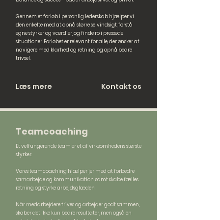
Gennem et forløb i personlig lederskab hjælper vi
den enkelte med at opnå større selvindsigt, forstå
egne styrker og værdier, og finde ro i pressede
situationer. Forløbet er relevant for alle, der ønsker at
navigere med klarhed og retning og opnå bedre
trivsel.
Læs mere
Kontakt os
Teamcoaching
Et velfungerende team er et af virksomhedens største
styrker.
Vores teamcoaching hjælper jer med at forbedre
samarbejde og kommunikation, samt skabe fælles
retning og styrke arbejdsglæden.
Når medarbejdere trives og arbejder godt sammen,
skaber det ikke kun bedre resultater, men også en