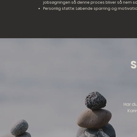
jobsøgningen så denne proces bliver så nem s
Personlig støtte: Løbende sparring og motivatio
S
Har du
Kari