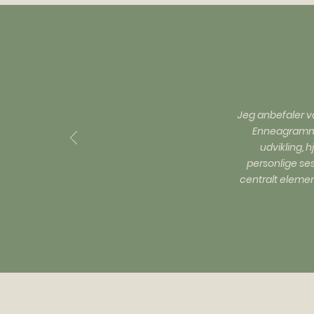
Jeg anbefaler va
Enneagrammet
udvikling, 
personlige se
centralt elemen