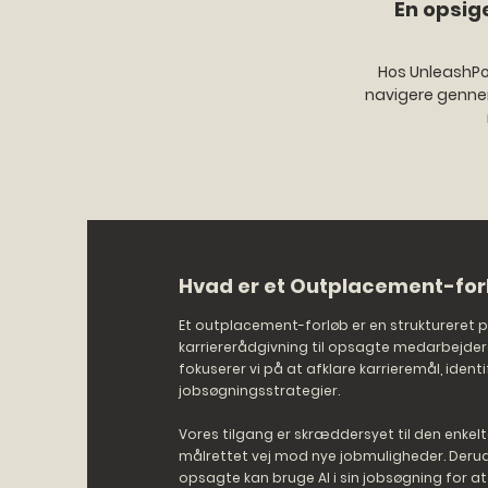
En opsig
Hos UnleashPot
navigere gennem
Hvad er et Outplacement-for
Et outplacement-forløb er en struktureret p
karriererådgivning til opsagte medarbejder
fokuserer vi på at afklare karrieremål, iden
jobsøgningsstrategier.
Vores tilgang er skræddersyet til den enkelte
målrettet vej mod nye jobmuligheder. Derudov
opsagte kan bruge AI i sin jobsøgning for a