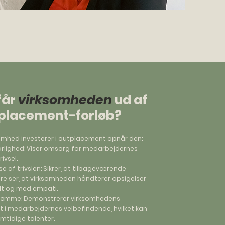
får
virksomheden
ud af
tplacement-forløb?
somhed investerer i outplacement opnår den:
arlighed: Viser omsorg for medarbejdernes
ivsel.
e af trivslen: Sikrer, at tilbageværende
e ser, at virksomheden håndterer opsigelser
lt og med empati.
dømme: Demonstrerer virksomhedens
i medarbejdernes velbefindende, hvilket kan
emtidige talenter.