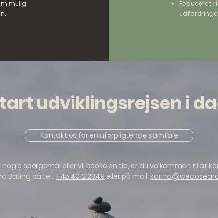
om mulig.
Reduceret ris
n.
udfordringe
tart udviklingsrejsen i d
Kontakt os for en uforpligtende samtale
 nogle spørgsmål eller vil booke en tid, er du velkommen til at k
na Balling på tel.:
+45 4012 2349
eller på mail:
karina@wedosearc