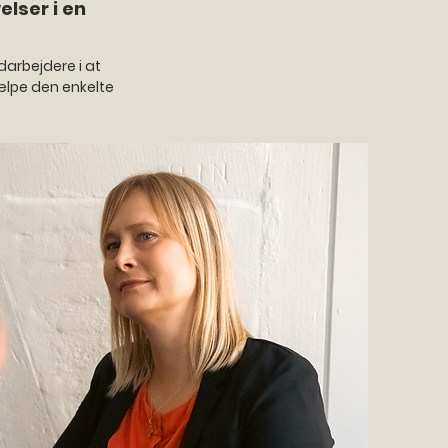
lser i en
darbejdere i at
ælpe den enkelte
.