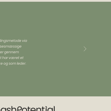
klingsmetode via
delsesmæssige
torer gennem
t har været et
e og som leder.