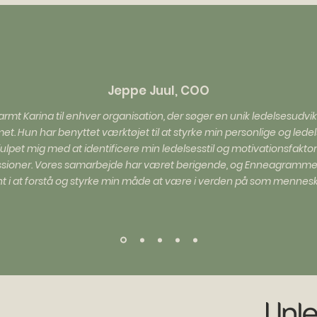
Jeppe Juul, COO
rmt Karina til enhver organisation, der søger en unik ledelsesudvi
. Hun har benyttet værktøjet til at styrke min personlige og le
hjulpet mig med at identificere min ledelsesstil og motivationsfak
ssioner. Vores samarbejde har været berigende, og Enneagramme
t i at forstå og styrke min måde at være i verden på som mennesk