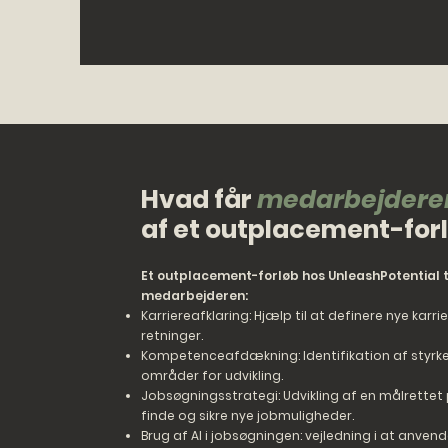
Hvad får
medarbejdere
af et outplacement-for
Et outplacement-forløb hos UnleashPotential t
medarbejderen:
Karriereafklaring: Hjælp til at definere nye karr
retninger.
Kompetenceafdækning: Identifikation af styrk
områder for udvikling.
Jobsøgningsstrategi: Udvikling af en målrettet 
finde og sikre nye jobmuligheder.
Brug af AI i jobsøgningen: vejledning i at anvende