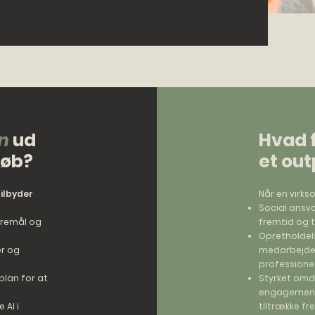
n
ud
Hvad 
løb?
et ou
ilbyder
Når en virk
Social ansv
ieremål og
fremtid og tr
Opretholdels
er og
medarbejder
professione
plan for at
Styrket om
engagement 
 AI i
tiltrække fr