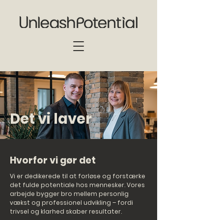
Det vi laver
Hvorfor vi gør det
Vi er dedikerede til at forløse og forstærke
det fulde potentiale hos mennesker. Vores
arbejde bygger bro mellem personlig
vækst og professionel udvikling – fordi
trivsel og klarhed skaber resultater.