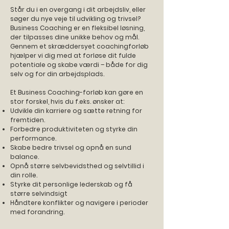
Står du i en overgang i dit arbejdsliv, eller
søger du nye veje til udvikling og trivsel?
Business Coaching er en fleksibel løsning,
der tilpasses dine unikke behov og mål.
Gennem et skræddersyet coachingforløb
hjælper vi dig med at forløse dit fulde
potentiale og skabe værdi – både for dig
selv og for din arbejdsplads.
Et Business Coaching-forløb kan gøre en
stor forskel, hvis du f.eks. ønsker at:
Udvikle din karriere og sætte retning for
fremtiden.
Forbedre produktiviteten og styrke din
performance.
Skabe bedre trivsel og opnå en sund
balance.
Opnå større selvbevidsthed og selvtillid i
din rolle.
Styrke dit personlige lederskab og få
større selvindsigt
Håndtere konflikter og navigere i perioder
med forandring.