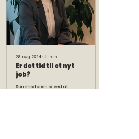
28. aug. 2024
∙
4
min
Er det tid til et nyt
job?
Sommerferien er ved at
være slut, og med den
følger ofte en naturlig
trang til at reflektere o
ver, hvor vi står i livet –
især i vores...
32
0