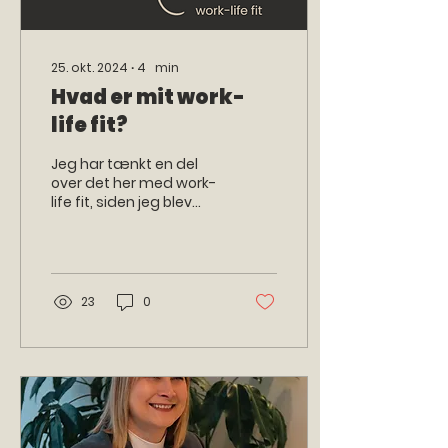
25. okt. 2024
∙
4
min
Hvad er mit work-
life fit?
Jeg har tænkt en del
over det her med work-
life fit, siden jeg blev
introduceret for
begrebet for et år siden.
Det er et begreb, der...
23
0