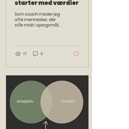
starter med værdier
Som coach møder jeg
ofte mennesker, der
står midt i spørgsmål
som: Hvad giver mig
energi? Hvorfor gør jeg,
som jeg gør? Hvordan
skaber...
17
0