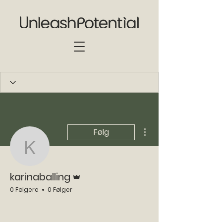
Flere handlinger
Følg
karinaballing
Admin
karinaballing
0 Følgere
0 Følger